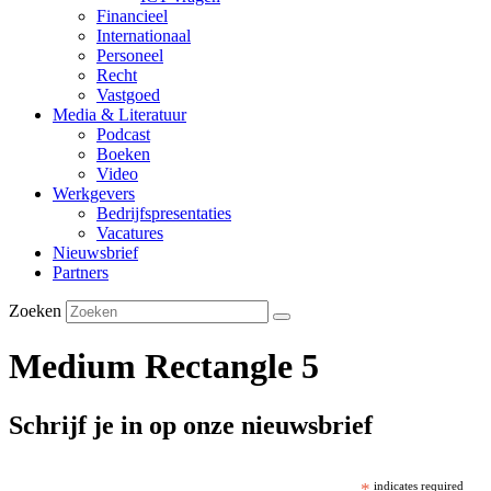
Financieel
Internationaal
Personeel
Recht
Vastgoed
Media & Literatuur
Podcast
Boeken
Video
Werkgevers
Bedrijfspresentaties
Vacatures
Nieuwsbrief
Partners
Zoeken
Medium Rectangle 5
Schrijf je in op onze nieuwsbrief
*
indicates required