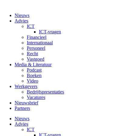
Nieuws
Advies
ICT
ICT-vragen
Financieel
Internationaal
Personeel
Recht
Vastgoed
Media & Literatuur
Podcast
Boeken
Video
Werkgevers
Bedrijfspresentaties
Vacatures
Nieuwsbrief
Partners
Nieuws
Advies
ICT
ICT-vragen