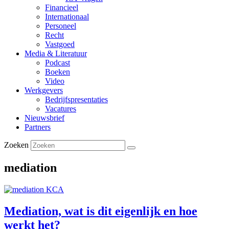
Financieel
Internationaal
Personeel
Recht
Vastgoed
Media & Literatuur
Podcast
Boeken
Video
Werkgevers
Bedrijfspresentaties
Vacatures
Nieuwsbrief
Partners
Zoeken
mediation
Mediation, wat is dit eigenlijk en hoe
werkt het?